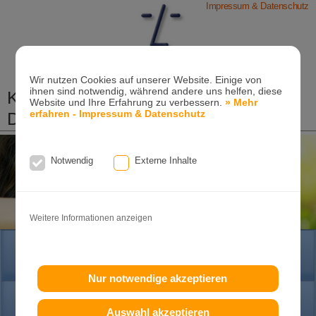
Impressum & Datenschutz
Wir nutzen Cookies auf unserer Website. Einige von
ihnen sind notwendig, während andere uns helfen, diese
Kieferorthopädische Praxis
Website und Ihre Erfahrung zu verbessern.
» Mehr
erfahren - Impressum & Datenschutz
Dr. Konik & Kollegen
Zahn- und Kieferregulierungen für Kinder und
Erwachsene
Notwendig
Externe Inhalte
Ganzheitliche-Kieferorthopädie
Erwachsenen-Kieferorthopädie
Tel. +49
(0)7151-96 94 0-0
·
www.konik.de
Weitere Informationen anzeigen
HOME
Nur notwendige akzeptieren
PRAXIS
Auswahl akzeptieren