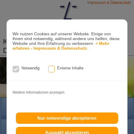
Impressum & Datenschutz
Wir nutzen Cookies auf unserer Website. Einige von
ihnen sind notwendig, während andere uns helfen, diese
Kieferorthopädische Praxis
Website und Ihre Erfahrung zu verbessern.
» Mehr
erfahren - Impressum & Datenschutz
Dr. Konik & Kollegen
Zahn- und Kieferregulierungen für Kinder und
Erwachsene
Notwendig
Externe Inhalte
Ganzheitliche-Kieferorthopädie
Erwachsenen-Kieferorthopädie
Tel. +49
(0)7151-96 94 0-0
·
www.konik.de
Weitere Informationen anzeigen
HOME
Nur notwendige akzeptieren
PRAXIS
Auswahl akzeptieren