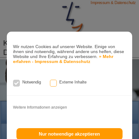
Impressum & Datenschutz
Kieferorthopädische Praxis
Wir nutzen Cookies auf unserer Website. Einige von
Dr. Konik & Kollegen
ihnen sind notwendig, während andere uns helfen, diese
Website und Ihre Erfahrung zu verbessern.
» Mehr
Zahn- und Kieferregulierungen für Kinder und
erfahren - Impressum & Datenschutz
Erwachsene
Ganzheitliche-Kieferorthopädie
Notwendig
Externe Inhalte
Erwachsenen-Kieferorthopädie
Tel. +49
(0)7151-96 94 0-0
·
www.konik.de
Weitere Informationen anzeigen
HOME
PRAXIS
Nur notwendige akzeptieren