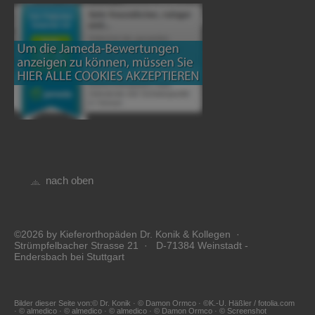
nach oben
©2026 by Kieferorthopäden Dr. Konik & Kollegen ·
Strümpfelbacher Strasse 21 · D-71384 Weinstadt -
Endersbach bei Stuttgart
Bilder dieser Seite von:© Dr. Konik · © Damon Ormco · ©K.-U. Häßler / fotolia.com
· © almedico · © almedico · © almedico · © Damon Ormco · © Screenshot