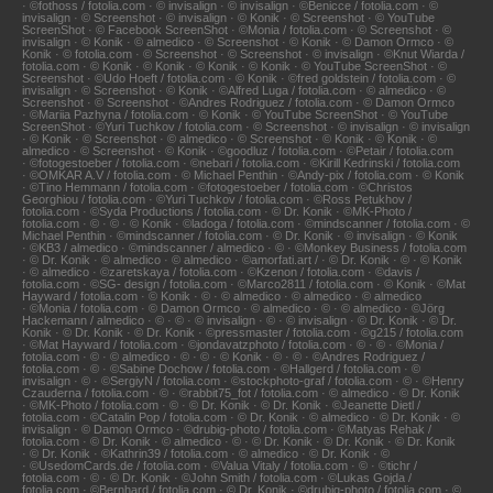
· ©fothoss / fotolia.com · © invisalign · © invisalign · ©Benicce / fotolia.com · ©
invisalign · © Screenshot · © invisalign · © Konik · © Screenshot · © YouTube
ScreenShot · © Facebook ScreenShot · ©Monia / fotolia.com · © Screenshot · ©
invisalign · © Konik · © almedico · © Screenshot · © Konik · © Damon Ormco · ©
Konik · © fotolia.com · © Screenshot · © Screenshot · © invisalign · ©Knut Wiarda /
fotolia.com · © Konik · © Konik · © Konik · © Konik · © YouTube ScreenShot · ©
Screenshot · ©Udo Hoeft / fotolia.com · © Konik · ©fred goldstein / fotolia.com · ©
invisalign · © Screenshot · © Konik · ©Alfred Luga / fotolia.com · © almedico · ©
Screenshot · © Screenshot · ©Andres Rodriguez / fotolia.com · © Damon Ormco
· ©Mariia Pazhyna / fotolia.com · © Konik · © YouTube ScreenShot · © YouTube
ScreenShot · ©Yuri Tuchkov / fotolia.com · © Screenshot · © invisalign · © invisalign
· © Konik · © Screenshot · © almedico · © Screenshot · © Konik · © Konik · ©
almedico · © Screenshot · © Konik · ©goodluz / fotolia.com · ©Petair / fotolia.com
· ©fotogestoeber / fotolia.com · ©nebari / fotolia.com · ©Kirill Kedrinski / fotolia.com
· ©OMKAR A.V / fotolia.com · © Michael Penthin · ©Andy-pix / fotolia.com · © Konik
· ©Tino Hemmann / fotolia.com · ©fotogestoeber / fotolia.com · ©Christos
Georghiou / fotolia.com · ©Yuri Tuchkov / fotolia.com · ©Ross Petukhov /
fotolia.com · ©Syda Productions / fotolia.com · © Dr. Konik · ©MK-Photo /
fotolia.com · © · © · © Konik · ©ladoga / fotolia.com · ©mindscanner / fotolia.com · ©
Michael Penthin · ©mindscanner / fotolia.com · © Dr. Konik · © invisalign · © Konik
· ©KB3 / almedico · ©mindscanner / almedico · © · ©Monkey Business / fotolia.com
· © Dr. Konik · © almedico · © almedico · ©amorfati.art / · © Dr. Konik · © · © Konik
· © almedico · ©zaretskaya / fotolia.com · ©Kzenon / fotolia.com · ©davis /
fotolia.com · ©SG- design / fotolia.com · ©Marco2811 / fotolia.com · © Konik · ©Mat
Hayward / fotolia.com · © Konik · © · © almedico · © almedico · © almedico
· ©Monia / fotolia.com · © Damon Ormco · © almedico · © · © almedico · ©Jörg
Hackemann / almedico · © · © · © invisalign · © · © invisalign · © Dr. Konik · © Dr.
Konik · © Dr. Konik · © Dr. Konik · ©pressmaster / fotolia.com · ©g215 / fotolia.com
· ©Mat Hayward / fotolia.com · ©jondavatzphoto / fotolia.com · © · © · ©Monia /
fotolia.com · © · © almedico · © · © · © Konik · © · © · ©Andres Rodriguez /
fotolia.com · © · ©Sabine Dochow / fotolia.com · ©Hallgerd / fotolia.com · ©
invisalign · © · ©SergiyN / fotolia.com · ©stockphoto-graf / fotolia.com · © · ©Henry
Czauderna / fotolia.com · © · ©rabbit75_fot / fotolia.com · © almedico · © Dr. Konik
· ©MK-Photo / fotolia.com · © · © Dr. Konik · © Dr. Konik · ©Jeanette Dietl /
fotolia.com · ©Catalin Pop / fotolia.com · © Dr. Konik · © almedico · © Dr. Konik · ©
invisalign · © Damon Ormco · ©drubig-photo / fotolia.com · ©Matyas Rehak /
fotolia.com · © Dr. Konik · © almedico · © · © Dr. Konik · © Dr. Konik · © Dr. Konik
· © Dr. Konik · ©Kathrin39 / fotolia.com · © almedico · © Dr. Konik · ©
· ©UsedomCards.de / fotolia.com · ©Valua Vitaly / fotolia.com · © · ©tichr /
fotolia.com · © · © Dr. Konik · ©John Smith / fotolia.com · ©Lukas Gojda /
fotolia.com · ©Bernhard / fotolia.com · © Dr. Konik · ©drubig-photo / fotolia.com · ©