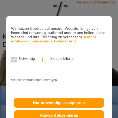
Impressum & Datenschutz
Wir nutzen Cookies auf unserer Website. Einige von
ihnen sind notwendig, während andere uns helfen, diese
Kieferorthopädische Praxis
Website und Ihre Erfahrung zu verbessern.
» Mehr
erfahren - Impressum & Datenschutz
Dr. Konik & Kollegen
Zahn- und Kieferregulierungen für Kinder und
Erwachsene
Notwendig
Externe Inhalte
Ganzheitliche-Kieferorthopädie
Erwachsenen-Kieferorthopädie
Tel. +49
(0)7151-96 94 0-0
·
www.konik.de
Weitere Informationen anzeigen
HOME
Nur notwendige akzeptieren
PRAXIS
Auswahl akzeptieren