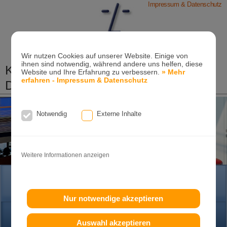
Impressum & Datenschutz
Wir nutzen Cookies auf unserer Website. Einige von
ihnen sind notwendig, während andere uns helfen, diese
Kieferorthopädische Praxis
Website und Ihre Erfahrung zu verbessern.
» Mehr
erfahren - Impressum & Datenschutz
Dr. Konik & Kollegen
Zahn- und Kieferregulierungen für Kinder und
Erwachsene
Notwendig
Externe Inhalte
Ganzheitliche-Kieferorthopädie
Erwachsenen-Kieferorthopädie
Tel. +49
(0)7151-96 94 0-0
·
www.konik.de
Weitere Informationen anzeigen
HOME
Nur notwendige akzeptieren
PRAXIS
Auswahl akzeptieren