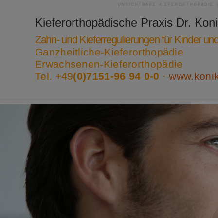
UNSICHTBARE KIEFERORTHOPÄDIE 
Kieferorthopädische Praxis
Dr. Kon
Zahn- und Kieferregulierungen für Kinder u
Ganzheitliche-Kieferorthopädie
Erwachsenen-Kieferorthopädie
Tel. +49
(0)7151-96 94 0-0
·
www.koni