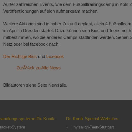
Außer zahlreichen Events, wie dem Fußballtrainingscamp in Köln 20
Veröffentlichungen auf sich aufmerksam machen.
Weitere Aktionen sind in naher Zukunft geplant, allein 4 Fußballcam
im April in Dresden startet. Dazu können sich Kids und Teens no
mitbestimmen, wo die anderen Camps stattfinden werden. Sehen Sie
Netz oder bei facebook nach:
Der Richtige Biss
und
facebook
ZurÃ¼ck zu Alle News
Bildautoren siehe Seite Newsalle.
handlungssysteme Dr. Konik:
Dr. Konik Special-Websites:
racket-System
Invisalign-Teen-Stuttgart