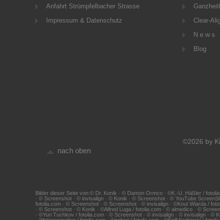
Anfahrt Strümpfelbacher Strasse
Ganzheitl
Impressum & Datenschutz
Clear-Ali
N e w s
Blog
©2026 by Ki
nach oben
Bilder dieser Seite von:© Dr. Konik · © Damon Ormco · ©K.-U. Häßler / fotolia
· © Screenshot · © invisalign · © Konik · © Screenshot · © YouTube ScreenS
fotolia.com · © Screenshot · © Screenshot · © invisalign · ©Knut Wiarda / foto
· © Screenshot · © Konik · ©Alfred Luga / fotolia.com · © almedico · © Scr
· ©Yuri Tuchkov / fotolia.com · © Screenshot · © invisalign · © invisalign · ©
· ©fotogestoeber / fotolia.com · ©nebari / fotolia.com · ©Kirill Kedrinski / fo