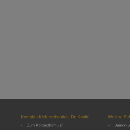
Kontakte Kieferorthopädie Dr. Konik:
Weitere Be
Zum Kontaktformular
Damon-B