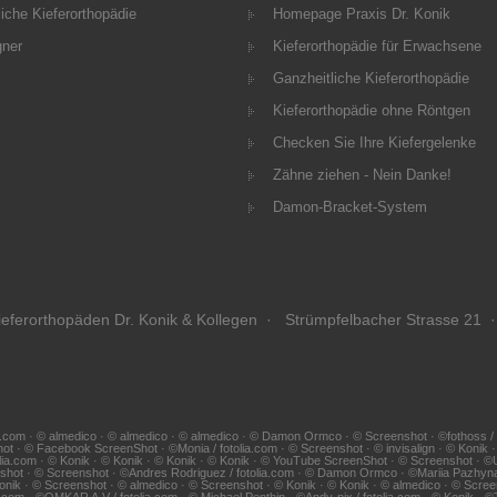
iche Kieferorthopädie
Homepage Praxis Dr. Konik
gner
Kieferorthopädie für Erwachsene
Ganzheitliche Kieferorthopädie
Kieferorthopädie ohne Röntgen
Checken Sie Ihre Kiefergelenke
Zähne ziehen - Nein Danke!
Damon-Bracket-System
eferorthopäden Dr. Konik & Kollegen · Strümpfelbacher Strasse 21 ·
.com · © almedico · © almedico · © almedico · © Damon Ormco · © Screenshot · ©fothoss / fotol
hot · © Facebook ScreenShot · ©Monia / fotolia.com · © Screenshot · © invisalign · © Konik
lia.com · © Konik · © Konik · © Konik · © Konik · © YouTube ScreenShot · © Screenshot · ©Udo 
eenshot · © Screenshot · ©Andres Rodriguez / fotolia.com · © Damon Ormco · ©Mariia Pazhy
 Konik · © Screenshot · © almedico · © Screenshot · © Konik · © Konik · © almedico · © Screen
tolia.com · ©OMKAR A.V / fotolia.com · © Michael Penthin · ©Andy-pix / fotolia.com · © Konik ·