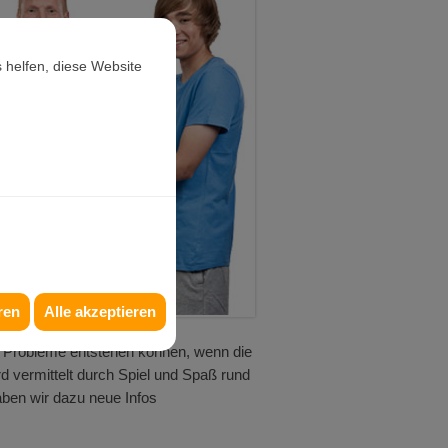
 helfen, diese Website
ren
Alle akzeptieren
e Probleme entstehen können, wenn die
rd vermittelt durch Spiel und Spaß rund
aben wir dazu neue Infos