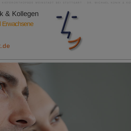
| KIEFERORTHOPÄDE WEINSTADT BEI STUTTGART · DR. MICHAEL KONIK & KO
ik & Kollegen
nd Erwachsene
k.de