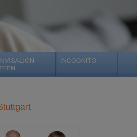
INVISALIGN
INCOGNITO
TEEN
tuttgart