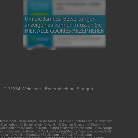
 D-71384 Weinstadt - Endersbach bei Stuttgart
ia.com · © invisalign · © invisalign · ©Benicce / fotolia.com · © invisalign
 · © almedico · © Screenshot · © Konik · © Damon Ormco · © Konik · ©
Hoeft / fotolia.com · © Konik · ©fred goldstein / fotolia.com · © invisalign
na / fotolia.com · © Konik · © YouTube ScreenShot · © YouTube ScreenShot
shot · © Konik · ©goodluz / fotolia.com · ©Petair / fotolia.com
 ©Tino Hemmann / fotolia.com · ©fotogestoeber / fotolia.com · ©Christos