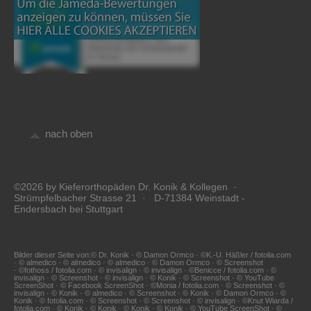
nach oben
©2026 by Kieferorthopäden Dr. Konik & Kollegen ·
Strümpfelbacher Strasse 21 · D-71384 Weinstadt -
Endersbach bei Stuttgart
Bilder dieser Seite von:© Dr. Konik · © Damon Ormco · ©K.-U. Häßler / fotolia.com
· © almedico · © almedico · © almedico · © Damon Ormco · © Screenshot
· ©fothoss / fotolia.com · © invisalign · © invisalign · ©Benicce / fotolia.com · ©
invisalign · © Screenshot · © invisalign · © Konik · © Screenshot · © YouTube
ScreenShot · © Facebook ScreenShot · ©Monia / fotolia.com · © Screenshot · ©
invisalign · © Konik · © almedico · © Screenshot · © Konik · © Damon Ormco · ©
Konik · © fotolia.com · © Screenshot · © Screenshot · © invisalign · ©Knut Wiarda /
fotolia.com · © Konik · © Konik · © Konik · © Konik · © YouTube ScreenShot · ©