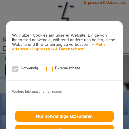
Impressum & Datenschutz
Wir nutzen Cookies auf unserer Website. Einige von
Kieferorthopädische Praxis
ihnen sind notwendig, während andere uns helfen, diese
Website und Ihre Erfahrung zu verbessern.
» Mehr
Dr. Konik & Kollegen
erfahren - Impressum & Datenschutz
Zahn- und Kieferregulierungen für Kinder und
Erwachsene
Notwendig
Externe Inhalte
Ganzheitliche-Kieferorthopädie
Erwachsenen-Kieferorthopädie
Tel. +49
(0)7151-96 94 0-0
·
www.konik.de
Weitere Informationen anzeigen
HOME
Nur notwendige akzeptieren
PRAXIS