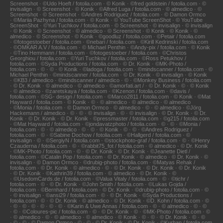
Screenshot · ©Udo Hoeft / fotolia.com · © Konik · ©fred goldstein / fotolia.com · ©
invisalign · © Screenshot · © Konik · ©Alfred Luga / fotolia.com · © almedico · ©
Screenshot · © Screenshot · ©Andres Rodriguez / fotolia.com · © Damon Ormco
· ©Mariia Pazhyna / fotolia.com · © Konik · © YouTube ScreenShot · © YouTube
ScreenShot · ©Yuri Tuchkov / fotolia.com · © Screenshot · © invisalign · © invisalign
· © Konik · © Screenshot · © almedico · © Screenshot · © Konik · © Konik · ©
almedico · © Screenshot · © Konik · ©goodluz / fotolia.com · ©Petair / fotolia.com
· ©fotogestoeber / fotolia.com · ©nebari / fotolia.com · ©Kirill Kedrinski / fotolia.com
· ©OMKAR A.V / fotolia.com · © Michael Penthin · ©Andy-pix / fotolia.com · © Konik
· ©Tino Hemmann / fotolia.com · ©fotogestoeber / fotolia.com · ©Christos
Georghiou / fotolia.com · ©Yuri Tuchkov / fotolia.com · ©Ross Petukhov /
fotolia.com · ©Syda Productions / fotolia.com · © Dr. Konik · ©MK-Photo /
fotolia.com · © · © · © Konik · ©ladoga / fotolia.com · ©mindscanner / fotolia.com · ©
Michael Penthin · ©mindscanner / fotolia.com · © Dr. Konik · © invisalign · © Konik
· ©KB3 / almedico · ©mindscanner / almedico · © · ©Monkey Business / fotolia.com
· © Dr. Konik · © almedico · © almedico · ©amorfati.art / · © Dr. Konik · © · © Konik
· © almedico · ©zaretskaya / fotolia.com · ©Kzenon / fotolia.com · ©davis /
fotolia.com · ©SG- design / fotolia.com · ©Marco2811 / fotolia.com · © Konik · ©Mat
Hayward / fotolia.com · © Konik · © · © almedico · © almedico · © almedico
· ©Monia / fotolia.com · © Damon Ormco · © almedico · © · © almedico · ©Jörg
Hackemann / almedico · © · © · © invisalign · © · © invisalign · © Dr. Konik · © Dr.
Konik · © Dr. Konik · © Dr. Konik · ©pressmaster / fotolia.com · ©g215 / fotolia.com
· ©Mat Hayward / fotolia.com · ©jondavatzphoto / fotolia.com · © · © · ©Monia /
fotolia.com · © · © almedico · © · © · © Konik · © · © · ©Andres Rodriguez /
fotolia.com · © · ©Sabine Dochow / fotolia.com · ©Hallgerd / fotolia.com · ©
invisalign · © · ©SergiyN / fotolia.com · ©stockphoto-graf / fotolia.com · © · ©Henry
Czauderna / fotolia.com · © · ©rabbit75_fot / fotolia.com · © almedico · © Dr. Konik
· ©MK-Photo / fotolia.com · © · © Dr. Konik · © Dr. Konik · ©Jeanette Dietl /
fotolia.com · ©Catalin Pop / fotolia.com · © Dr. Konik · © almedico · © Dr. Konik · ©
invisalign · © Damon Ormco · ©drubig-photo / fotolia.com · ©Matyas Rehak /
fotolia.com · © Dr. Konik · © almedico · © · © Dr. Konik · © Dr. Konik · © Dr. Konik
· © Dr. Konik · ©Kathrin39 / fotolia.com · © almedico · © Dr. Konik · ©
· ©UsedomCards.de / fotolia.com · ©Valua Vitaly / fotolia.com · © · ©tichr /
fotolia.com · © · © Dr. Konik · ©John Smith / fotolia.com · ©Lukas Gojda /
fotolia.com · ©Bernhard / fotolia.com · © Dr. Konik · ©drubig-photo / fotolia.com · ©
· © invisalign · ©ansi29 / fotolia.com · © · © Dr. Konik · ©Syda Productions /
fotolia.com · © · © Dr. Konik · © almedico · © Dr. Konik · ©D. Kohn / fotolia.com · ©
· © · © · © · © · © · © · ©Karin & Uwe Annas / fotolia.com · © · © almedico · © · ©
· © · ©Coloures-pic / fotolia.com · © · © Dr. Konik · © · ©MK-Photo / fotolia.com · ©
· © almedico · © · © almedico · © almedico · © Konik · © · © · © Dr. Konik · © · ©
· © · © · © Damon Ormco · © · © · © Dr. Konik · © Dr. Konik · ©Kurhan / fotolia.com