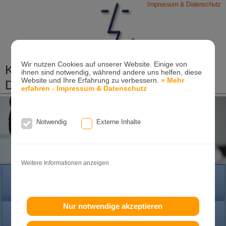
Impressum & Datenschutz
Wir nutzen Cookies auf unserer Website. Einige von
Kieferorthopädische Praxis
ihnen sind notwendig, während andere uns helfen, diese
Website und Ihre Erfahrung zu verbessern.
» Mehr
Dr. Konik & Kollegen
erfahren - Impressum & Datenschutz
Zahn- und Kieferregulierungen für Kinder und
Erwachsene
Notwendig
Externe Inhalte
Ganzheitliche-Kieferorthopädie
Erwachsenen-Kieferorthopädie
Tel. +49
(0)7151-96 94 0-0
·
www.konik.de
Weitere Informationen anzeigen
HOME
Nur notwendige akzeptieren
PRAXIS