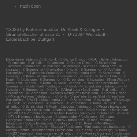
nach oben
©2026 by Kieferorthopäden Dr. Konik & Kollegen ·
Strümpfelbacher Strasse 21 · D-71384 Weinstadt -
Endersbach bei Stuttgart
Bilder dieser Seite von:© Dr. Konik · © Damon Ormco · ©K.-U. Häßler / fotolia.com
· © almedico · © almedico · © almedico · © Damon Ormco · © Screenshot
· ©fothoss / fotolia.com · © invisalign · © invisalign · ©Benicce / fotolia.com · ©
invisalign · © Screenshot · © invisalign · © Konik · © Screenshot · © YouTube
ScreenShot · © Facebook ScreenShot · ©Monia / fotolia.com · © Screenshot · ©
invisalign · © Konik · © almedico · © Screenshot · © Konik · © Damon Ormco · ©
Konik · © fotolia.com · © Screenshot · © Screenshot · © invisalign · ©Knut Wiarda /
fotolia.com · © Konik · © Konik · © Konik · © Konik · © YouTube ScreenShot · ©
Screenshot · ©Udo Hoeft / fotolia.com · © Konik · ©fred goldstein / fotolia.com · ©
invisalign · © Screenshot · © Konik · ©Alfred Luga / fotolia.com · © almedico · ©
Screenshot · © Screenshot · ©Andres Rodriguez / fotolia.com · © Damon Ormco
· ©Mariia Pazhyna / fotolia.com · © Konik · © YouTube ScreenShot · © YouTube
ScreenShot · ©Yuri Tuchkov / fotolia.com · © Screenshot · © invisalign · © invisalign
· © Konik · © Screenshot · © almedico · © Screenshot · © Konik · © Konik · ©
almedico · © Screenshot · © Konik · ©goodluz / fotolia.com · ©Petair / fotolia.com
· ©fotogestoeber / fotolia.com · ©nebari / fotolia.com · ©Kirill Kedrinski / fotolia.com
· ©OMKAR A.V / fotolia.com · © Michael Penthin · ©Andy-pix / fotolia.com · © Konik
· ©Tino Hemmann / fotolia.com · ©fotogestoeber / fotolia.com · ©Christos
Georghiou / fotolia.com · ©Yuri Tuchkov / fotolia.com · ©Ross Petukhov /
fotolia.com · ©Syda Productions / fotolia.com · © Dr. Konik · ©MK-Photo /
fotolia.com · © · © · © Konik · ©ladoga / fotolia.com · ©mindscanner / fotolia.com · ©
Michael Penthin · ©mindscanner / fotolia.com · © Dr. Konik · © invisalign · © Konik
· ©KB3 / almedico · ©mindscanner / almedico · © · ©Monkey Business / fotolia.com
· © Dr. Konik · © almedico · © almedico · ©amorfati.art / · © Dr. Konik · © · © Konik