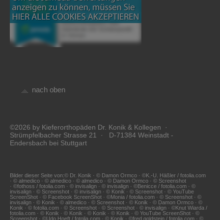
nach oben
©2026 by Kieferorthopäden Dr. Konik & Kollegen ·
Strümpfelbacher Strasse 21 · D-71384 Weinstadt -
Endersbach bei Stuttgart
Bilder dieser Seite von:© Dr. Konik · © Damon Ormco · ©K.-U. Häßler / fotolia.com
· © almedico · © almedico · © almedico · © Damon Ormco · © Screenshot
· ©fothoss / fotolia.com · © invisalign · © invisalign · ©Benicce / fotolia.com · ©
invisalign · © Screenshot · © invisalign · © Konik · © Screenshot · © YouTube
ScreenShot · © Facebook ScreenShot · ©Monia / fotolia.com · © Screenshot · ©
invisalign · © Konik · © almedico · © Screenshot · © Konik · © Damon Ormco · ©
Konik · © fotolia.com · © Screenshot · © Screenshot · © invisalign · ©Knut Wiarda /
fotolia.com · © Konik · © Konik · © Konik · © Konik · © YouTube ScreenShot · ©
Screenshot · ©Udo Hoeft / fotolia.com · © Konik · ©fred goldstein / fotolia.com · ©