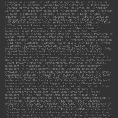
invisalign · © Screenshot · © Konik · ©Alfred Luga / fotolia.com · © almedico · ©
Screenshot · © Screenshot · ©Andres Rodriguez / fotolia.com · © Damon Ormco
· ©Mariia Pazhyna / fotolia.com · © Konik · © YouTube ScreenShot · © YouTube
ScreenShot · ©Yuri Tuchkov / fotolia.com · © Screenshot · © invisalign · © invisalign
· © Konik · © Screenshot · © almedico · © Screenshot · © Konik · © Konik · ©
almedico · © Screenshot · © Konik · ©goodluz / fotolia.com · ©Petair / fotolia.com
· ©fotogestoeber / fotolia.com · ©nebari / fotolia.com · ©Kirill Kedrinski / fotolia.com
· ©OMKAR A.V / fotolia.com · © Michael Penthin · ©Andy-pix / fotolia.com · © Konik
· ©Tino Hemmann / fotolia.com · ©fotogestoeber / fotolia.com · ©Christos
Georghiou / fotolia.com · ©Yuri Tuchkov / fotolia.com · ©Ross Petukhov /
fotolia.com · ©Syda Productions / fotolia.com · © Dr. Konik · ©MK-Photo /
fotolia.com · © · © · © Konik · ©ladoga / fotolia.com · ©mindscanner / fotolia.com · ©
Michael Penthin · ©mindscanner / fotolia.com · © Dr. Konik · © invisalign · © Konik
· ©KB3 / almedico · ©mindscanner / almedico · © · ©Monkey Business / fotolia.com
· © Dr. Konik · © almedico · © almedico · ©amorfati.art / · © Dr. Konik · © · © Konik
· © almedico · ©zaretskaya / fotolia.com · ©Kzenon / fotolia.com · ©davis /
fotolia.com · ©SG- design / fotolia.com · ©Marco2811 / fotolia.com · © Konik · ©Mat
Hayward / fotolia.com · © Konik · © · © almedico · © almedico · © almedico
· ©Monia / fotolia.com · © Damon Ormco · © almedico · © · © almedico · ©Jörg
Hackemann / almedico · © · © · © invisalign · © · © invisalign · © Dr. Konik · © Dr.
Konik · © Dr. Konik · © Dr. Konik · ©pressmaster / fotolia.com · ©g215 / fotolia.com
· ©Mat Hayward / fotolia.com · ©jondavatzphoto / fotolia.com · © · © · ©Monia /
fotolia.com · © · © almedico · © · © · © Konik · © · © · ©Andres Rodriguez /
fotolia.com · © · ©Sabine Dochow / fotolia.com · ©Hallgerd / fotolia.com · ©
invisalign · © · ©SergiyN / fotolia.com · ©stockphoto-graf / fotolia.com · © · ©Henry
Czauderna / fotolia.com · © · ©rabbit75_fot / fotolia.com · © almedico · © Dr. Konik
· ©MK-Photo / fotolia.com · © · © Dr. Konik · © Dr. Konik · ©Jeanette Dietl /
fotolia.com · ©Catalin Pop / fotolia.com · © Dr. Konik · © almedico · © Dr. Konik · ©
invisalign · © Damon Ormco · ©drubig-photo / fotolia.com · ©Matyas Rehak /
fotolia.com · © Dr. Konik · © almedico · © · © Dr. Konik · © Dr. Konik · © Dr. Konik
· © Dr. Konik · ©Kathrin39 / fotolia.com · © almedico · © Dr. Konik · ©
· ©UsedomCards.de / fotolia.com · ©Valua Vitaly / fotolia.com · © · ©tichr /
fotolia.com · © · © Dr. Konik · ©John Smith / fotolia.com · ©Lukas Gojda /
fotolia.com · ©Bernhard / fotolia.com · © Dr. Konik · ©drubig-photo / fotolia.com · ©
· © invisalign · ©ansi29 / fotolia.com · © · © Dr. Konik · ©Syda Productions /
fotolia.com · © · © Dr. Konik · © almedico · © Dr. Konik · ©D. Kohn / fotolia.com · ©
· © · © · © · © · © · © · ©Karin & Uwe Annas / fotolia.com · © · © almedico · © · ©
· © · ©Coloures-pic / fotolia.com · © · © Dr. Konik · © · ©MK-Photo / fotolia.com · ©
· © almedico · © · © almedico · © almedico · © Konik · © · © · © Dr. Konik · © · ©
· © · © · © Damon Ormco · © · © · © Dr. Konik · © Dr. Konik · ©Kurhan / fotolia.com
· © · © · © · © · © almedico · © · © Dr. Konik · © · © · © · © · © · © almedico · ©