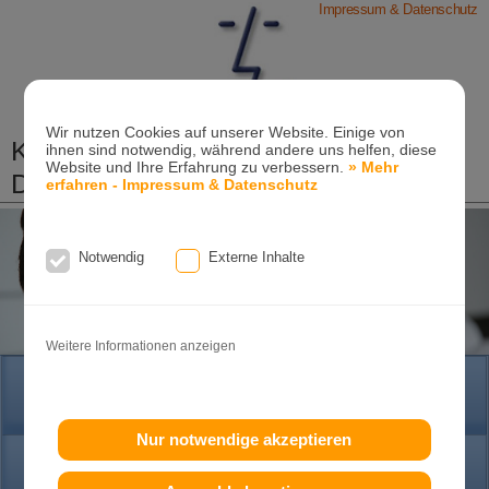
Impressum & Datenschutz
Wir nutzen Cookies auf unserer Website. Einige von
Kieferorthopädische Praxis
ihnen sind notwendig, während andere uns helfen, diese
Website und Ihre Erfahrung zu verbessern.
» Mehr
Dr. Konik & Kollegen
erfahren - Impressum & Datenschutz
Zahn- und Kieferregulierungen für Kinder und
Erwachsene
Notwendig
Externe Inhalte
Ganzheitliche-Kieferorthopädie
Erwachsenen-Kieferorthopädie
Tel. +49
(0)7151-96 94 0-0
·
www.konik.de
Weitere Informationen anzeigen
HOME
Nur notwendige akzeptieren
PRAXIS