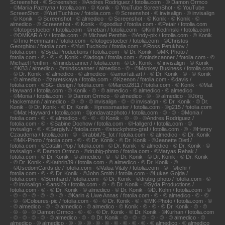
Screenshot · © Screenshot · ©Andres Rodriguez / fotolia.com · © Damon Ormco
· ©Mariia Pazhyna / fotolia.com · © Konik · © YouTube ScreenShot · © YouTube
ScreenShot · ©Yuri Tuchkov / fotolia.com · © Screenshot · © invisalign · © invisalign
· © Konik · © Screenshot · © almedico · © Screenshot · © Konik · © Konik · ©
almedico · © Screenshot · © Konik · ©goodluz / fotolia.com · ©Petair / fotolia.com
· ©fotogestoeber / fotolia.com · ©nebari / fotolia.com · ©Kirill Kedrinski / fotolia.com
· ©OMKAR A.V / fotolia.com · © Michael Penthin · ©Andy-pix / fotolia.com · © Konik
· ©Tino Hemmann / fotolia.com · ©fotogestoeber / fotolia.com · ©Christos
Georghiou / fotolia.com · ©Yuri Tuchkov / fotolia.com · ©Ross Petukhov /
fotolia.com · ©Syda Productions / fotolia.com · © Dr. Konik · ©MK-Photo /
fotolia.com · © · © · © Konik · ©ladoga / fotolia.com · ©mindscanner / fotolia.com · ©
Michael Penthin · ©mindscanner / fotolia.com · © Dr. Konik · © invisalign · © Konik
· ©KB3 / almedico · ©mindscanner / almedico · © · ©Monkey Business / fotolia.com
· © Dr. Konik · © almedico · © almedico · ©amorfati.art / · © Dr. Konik · © · © Konik
· © almedico · ©zaretskaya / fotolia.com · ©Kzenon / fotolia.com · ©davis /
fotolia.com · ©SG- design / fotolia.com · ©Marco2811 / fotolia.com · © Konik · ©Mat
Hayward / fotolia.com · © Konik · © · © almedico · © almedico · © almedico
· ©Monia / fotolia.com · © Damon Ormco · © almedico · © · © almedico · ©Jörg
Hackemann / almedico · © · © · © invisalign · © · © invisalign · © Dr. Konik · © Dr.
Konik · © Dr. Konik · © Dr. Konik · ©pressmaster / fotolia.com · ©g215 / fotolia.com
· ©Mat Hayward / fotolia.com · ©jondavatzphoto / fotolia.com · © · © · ©Monia /
fotolia.com · © · © almedico · © · © · © Konik · © · © · ©Andres Rodriguez /
fotolia.com · © · ©Sabine Dochow / fotolia.com · ©Hallgerd / fotolia.com · ©
invisalign · © · ©SergiyN / fotolia.com · ©stockphoto-graf / fotolia.com · © · ©Henry
Czauderna / fotolia.com · © · ©rabbit75_fot / fotolia.com · © almedico · © Dr. Konik
· ©MK-Photo / fotolia.com · © · © Dr. Konik · © Dr. Konik · ©Jeanette Dietl /
fotolia.com · ©Catalin Pop / fotolia.com · © Dr. Konik · © almedico · © Dr. Konik · ©
invisalign · © Damon Ormco · ©drubig-photo / fotolia.com · ©Matyas Rehak /
fotolia.com · © Dr. Konik · © almedico · © · © Dr. Konik · © Dr. Konik · © Dr. Konik
· © Dr. Konik · ©Kathrin39 / fotolia.com · © almedico · © Dr. Konik · ©
· ©UsedomCards.de / fotolia.com · ©Valua Vitaly / fotolia.com · © · ©tichr /
fotolia.com · © · © Dr. Konik · ©John Smith / fotolia.com · ©Lukas Gojda /
fotolia.com · ©Bernhard / fotolia.com · © Dr. Konik · ©drubig-photo / fotolia.com · ©
· © invisalign · ©ansi29 / fotolia.com · © · © Dr. Konik · ©Syda Productions /
fotolia.com · © · © Dr. Konik · © almedico · © Dr. Konik · ©D. Kohn / fotolia.com · ©
· © · © · © · © · © · © · ©Karin & Uwe Annas / fotolia.com · © · © almedico · © · ©
· © · ©Coloures-pic / fotolia.com · © · © Dr. Konik · © · ©MK-Photo / fotolia.com · ©
· © almedico · © · © almedico · © almedico · © Konik · © · © · © Dr. Konik · © · ©
· © · © · © Damon Ormco · © · © · © Dr. Konik · © Dr. Konik · ©Kurhan / fotolia.com
· © · © · © · © · © almedico · © · © Dr. Konik · © · © · © · © · © · © almedico · ©
almedico · © almedico · © · © · © · © · © · © · © · © · © · © almedico · © almedico