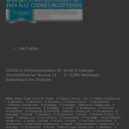
nach oben
©2026 by Kieferorthopäden Dr. Konik & Kollegen ·
Strümpfelbacher Strasse 21 · D-71384 Weinstadt -
Endersbach bei Stuttgart
Bilder dieser Seite von:© Dr. Konik · © Damon Ormco · ©K.-U. Häßler / fotolia.com
· © almedico · © almedico · © almedico · © Damon Ormco · © Screenshot
· ©fothoss / fotolia.com · © invisalign · © invisalign · ©Benicce / fotolia.com · ©
invisalign · © Screenshot · © invisalign · © Konik · © Screenshot · © YouTube
ScreenShot · © Facebook ScreenShot · ©Monia / fotolia.com · © Screenshot · ©
invisalign · © Konik · © almedico · © Screenshot · © Konik · © Damon Ormco · ©
Konik · © fotolia.com · © Screenshot · © Screenshot · © invisalign · ©Knut Wiarda /
fotolia.com · © Konik · © Konik · © Konik · © Konik · © YouTube ScreenShot · ©
Screenshot · ©Udo Hoeft / fotolia.com · © Konik · ©fred goldstein / fotolia.com · ©
invisalign · © Screenshot · © Konik · ©Alfred Luga / fotolia.com · © almedico · ©