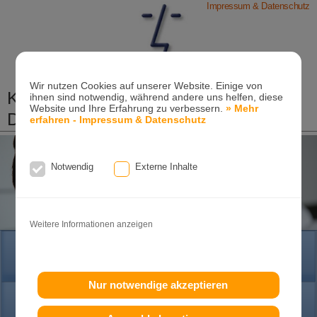
Impressum & Datenschutz
Wir nutzen Cookies auf unserer Website. Einige von
Kieferorthopädische Praxis
ihnen sind notwendig, während andere uns helfen, diese
Website und Ihre Erfahrung zu verbessern.
» Mehr
Dr. Konik & Kollegen
erfahren - Impressum & Datenschutz
Zahn- und Kieferregulierungen für Kinder und
Erwachsene
Notwendig
Externe Inhalte
Ganzheitliche-Kieferorthopädie
Erwachsenen-Kieferorthopädie
Tel. +49
(0)7151-96 94 0-0
·
www.konik.de
Weitere Informationen anzeigen
HOME
Nur notwendige akzeptieren
PRAXIS